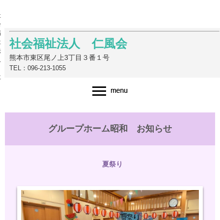
社
会
福
社会福祉法人 仁風会
祉
法
熊本市東区尾ノ上3丁目３番１号
人
TEL：096-213-1055
仁
風
会
グループホーム昭和 お知らせ
夏祭り