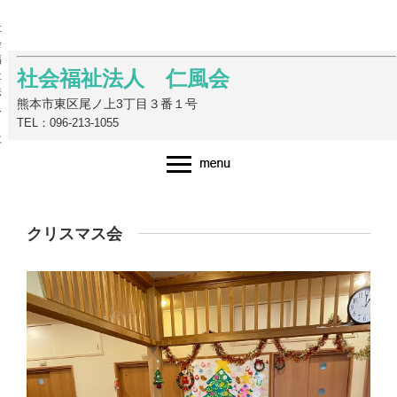
社
会
福
社会福祉法人 仁風会
祉
法
熊本市東区尾ノ上3丁目３番１号
人
TEL：096-213-1055
仁
風
会
クリスマス会